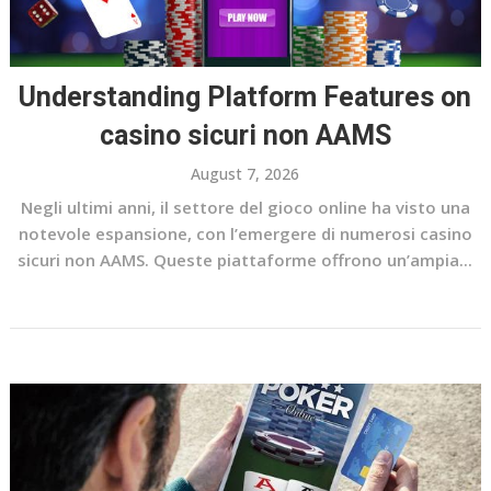
Understanding Platform Features on
casino sicuri non AAMS
August 7, 2026
Negli ultimi anni, il settore del gioco online ha visto una
notevole espansione, con l’emergere di numerosi casino
sicuri non AAMS. Queste piattaforme offrono un’ampia...