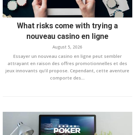
What risks come with trying a
nouveau casino en ligne
August 5, 2026
Essayer un nouveau casino en ligne peut sembler
attrayant en raison des offres promotionnelles et des
jeux innovants qu’il propose. Cependant, cette aventure
comporte des...