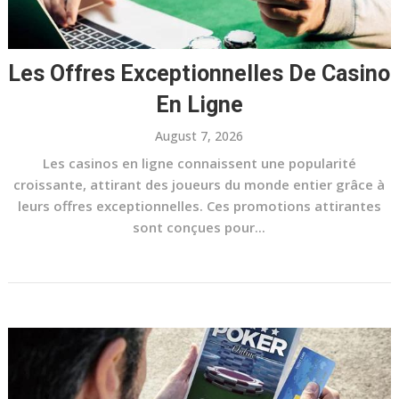
Les Offres Exceptionnelles De Casino
En Ligne
August 7, 2026
Les casinos en ligne connaissent une popularité
croissante, attirant des joueurs du monde entier grâce à
leurs offres exceptionnelles. Ces promotions attirantes
sont conçues pour...