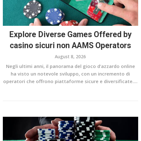
Explore Diverse Games Offered by
casino sicuri non AAMS Operators
August 8, 2026
Negli ultimi anni, il panorama del gioco d’azzardo online
ha visto un notevole sviluppo, con un incremento di
operatori che offrono piattaforme sicure e diversificate....