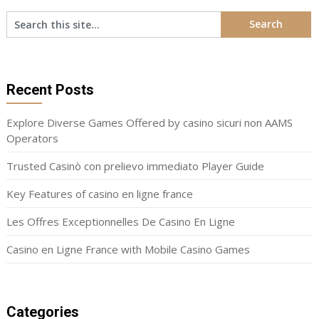
Recent Posts
Explore Diverse Games Offered by casino sicuri non AAMS
Operators
Trusted Casinò con prelievo immediato Player Guide
Key Features of casino en ligne france
Les Offres Exceptionnelles De Casino En Ligne
Casino en Ligne France with Mobile Casino Games
Categories