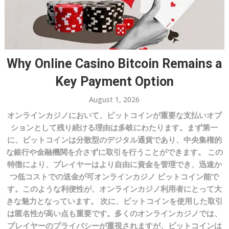
Why Online Casino Bitcoin Remains a
Key Payment Option
August 1, 2026
オンラインカジノにおいて、ビットコインが重要な支払いオプ
ションとして残り続ける理由は多岐にわたります。まず第一
に、ビットコインは分散型のデジタル通貨であり、中央集権的
な銀行や金融機関を介さずに取引を行うことができます。 この
特徴により、プレイヤーはより自由に資金を管理でき、迅速か
つ低コストでの送金が可オンラインカジノ ビットコイン能で
す。このような利便性が、オンラインカジノ利用者にとって大
きな魅力となっています。 次に、ビットコインを使用した取引
は匿名性が高い点も重要です。多くのオンラインカジノでは、
プレイヤーのプライバシーが重視されますが、ビットコインは