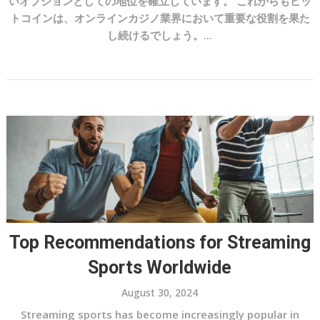
いオプションとしての地位を確立しています。 これからもビッ
トコインは、オンラインカジノ業界において重要な役割を果た
し続けるでしょう。...
Top Recommendations for Streaming
Sports Worldwide
August 30, 2024
Streaming sports has become increasingly popular in