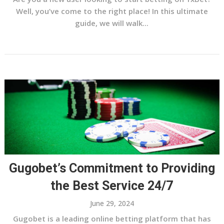
Well, you’ve come to the right place! In this ultimate
guide, we will walk...
Gugobet’s Commitment to Providing
the Best Service 24/7
June 29, 2024
Gugobet is a leading online betting platform that has