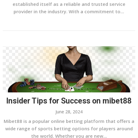
established itself as a reliable and trusted service
provider in the industry. With a commitment to...
Insider Tips for Success on mibet88
June 28, 2024
Mibet88 is a popular online betting platform that offers a
wide range of sports betting options for players around
the world. Whether you are new...