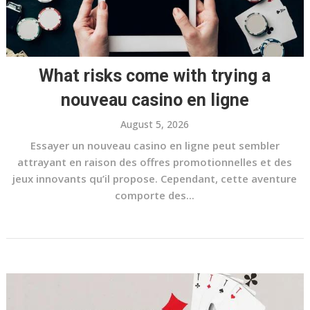
What risks come with trying a
nouveau casino en ligne
August 5, 2026
Essayer un nouveau casino en ligne peut sembler
attrayant en raison des offres promotionnelles et des
jeux innovants qu’il propose. Cependant, cette aventure
comporte des...