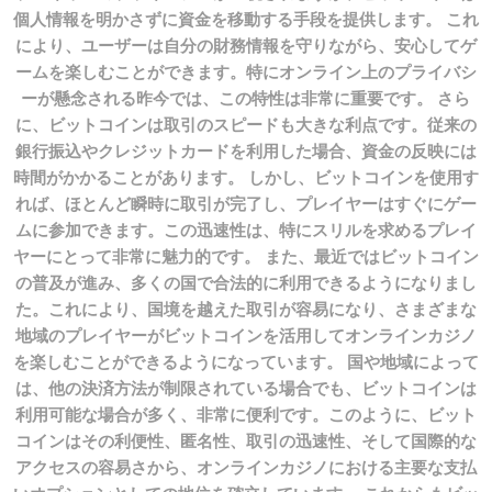
個人情報を明かさずに資金を移動する手段を提供します。 これ
により、ユーザーは自分の財務情報を守りながら、安心してゲ
ームを楽しむことができます。特にオンライン上のプライバシ
ーが懸念される昨今では、この特性は非常に重要です。 さら
に、ビットコインは取引のスピードも大きな利点です。従来の
銀行振込やクレジットカードを利用した場合、資金の反映には
時間がかかることがあります。 しかし、ビットコインを使用す
れば、ほとんど瞬時に取引が完了し、プレイヤーはすぐにゲー
ムに参加できます。この迅速性は、特にスリルを求めるプレイ
ヤーにとって非常に魅力的です。 また、最近ではビットコイン
の普及が進み、多くの国で合法的に利用できるようになりまし
た。これにより、国境を越えた取引が容易になり、さまざまな
地域のプレイヤーがビットコインを活用してオンラインカジノ
を楽しむことができるようになっています。 国や地域によって
は、他の決済方法が制限されている場合でも、ビットコインは
利用可能な場合が多く、非常に便利です。このように、ビット
コインはその利便性、匿名性、取引の迅速性、そして国際的な
アクセスの容易さから、オンラインカジノにおける主要な支払