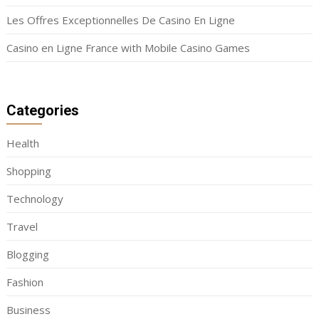
Les Offres Exceptionnelles De Casino En Ligne
Casino en Ligne France with Mobile Casino Games
Categories
Health
Shopping
Technology
Travel
Blogging
Fashion
Business