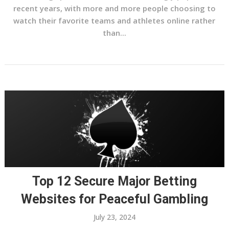
recent years, with more and more people choosing to
watch their favorite teams and athletes online rather
than...
Top 12 Secure Major Betting
Websites for Peaceful Gambling
July 23, 2024