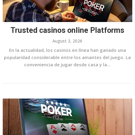
Trusted casinos online Platforms
August 3, 2026
En la actualidad, los casinos en línea han ganado una
popularidad considerable entre los amantes del juego. La
conveniencia de jugar desde casa y la...