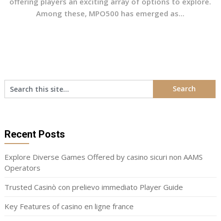
offering players an exciting array of options to explore.
Among these, MPO500 has emerged as...
Recent Posts
Explore Diverse Games Offered by casino sicuri non AAMS
Operators
Trusted Casinò con prelievo immediato Player Guide
Key Features of casino en ligne france