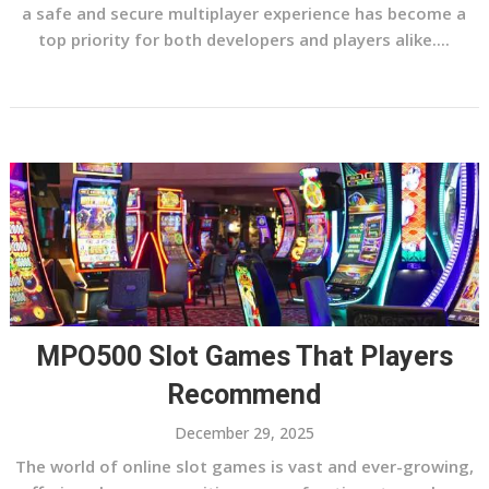
a safe and secure multiplayer experience has become a
top priority for both developers and players alike....
MPO500 Slot Games That Players
Recommend
December 29, 2025
The world of online slot games is vast and ever-growing,