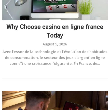
Why Choose casino en ligne france
Today
August 5, 2026
Avec l’essor de la technologie et l’évolution des habitudes
de consommation, le secteur des jeux d’argent en ligne
connaît une croissance fulgurante. En France, de...